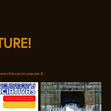
TURE!
beres
Educación popular 💪