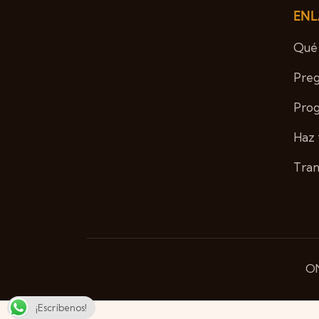
ENL
Qué
Preg
Pro
Haz 
Tran
ON
¡Escríbenos!