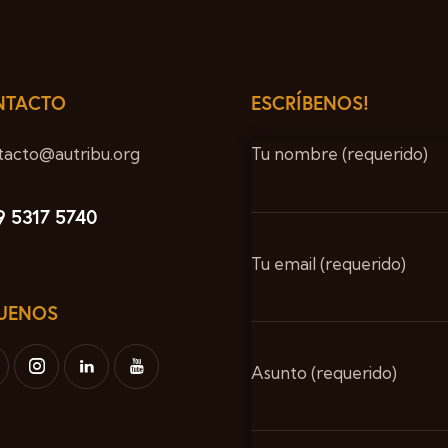
NTACTO
ESCRÍBENOS!
tacto@autribu.org
Tu nombre (requerido)
9 5317 5740
Tu email (requerido)
UENOS
Asunto (requerido)