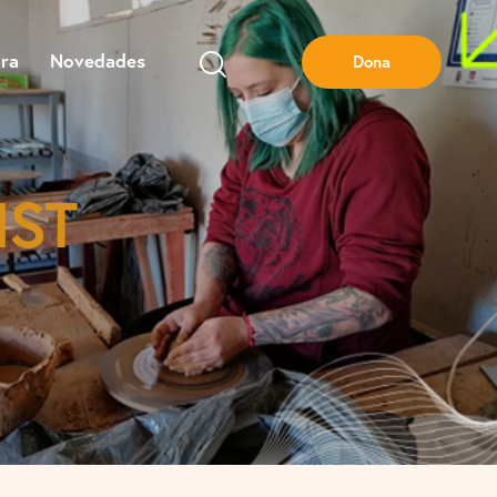
ra
Novedades
Dona
IST