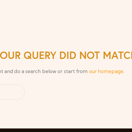
 YOUR QUERY DID NOT MATC
t and do a search below or start from
our homepage
.