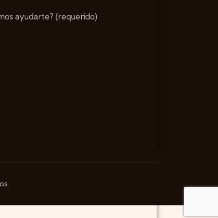
os ayudarte? (requerido)
os.