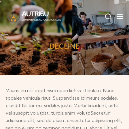
DECLINE
Mauris eu nisi eget nisi imperdiet vestibulum. Nunc
sodales vehicula risus. Suspendisse id mauris sodales,
blandit tortor eu, sodales justo. Morbi tincidunt, ante
vel suscipit volutpat, turpis enim volutpSectetur
adipiscing elit, sed do eiusm onsectetur adipiscing elit,
sed do eiusm od tempor incididunt ut labore. Ut vel