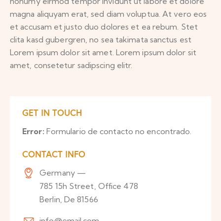
nonumy eirmod tempor invidunt ut labore et dolore
magna aliquyam erat, sed diam voluptua. At vero eos
et accusam et justo duo dolores et ea rebum. Stet
clita kasd gubergren, no sea takimata sanctus est
Lorem ipsum dolor sit amet. Lorem ipsum dolor sit
amet, consetetur sadipscing elitr.
GET IN TOUCH
Error:
Formulario de contacto no encontrado.
CONTACT INFO
Germany —
785 15h Street, Office 478
Berlin, De 81566
info@email.com