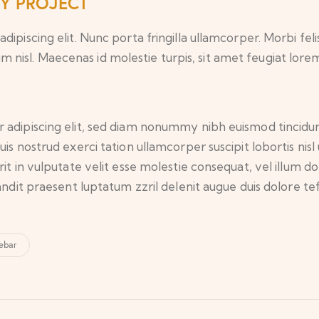
RY PROJECT
iscing elit. Nunc porta fringilla ullamcorper. Morbi felis o
isl. Maecenas id molestie turpis, sit amet feugiat lore
 adipiscing elit, sed diam nonummy nibh euismod tincidu
uis nostrud exerci tation ullamcorper suscipit lobortis ni
t in vulputate velit esse molestie consequat, vel illum dolo
andit praesent luptatum zzril delenit augue duis dolore tef
ebar