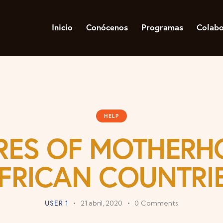
Inicio
Conócenos
Programas
Colab
HELP
RES OF MOTHERH
FRICAN COUNTRI
USER 1
21 abril, 2020
0
Comments