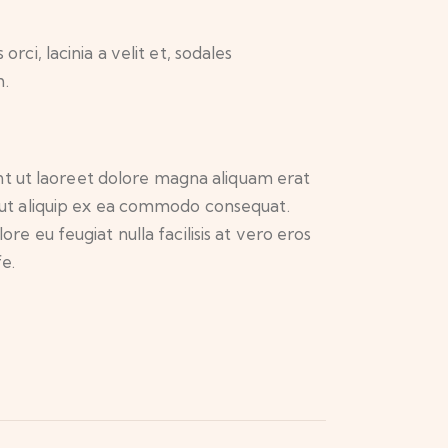
rci, lacinia a velit et, sodales
m.
nt ut laoreet dolore magna aliquam erat
sl ut aliquip ex ea commodo consequat.
re eu feugiat nulla facilisis at vero eros
e.