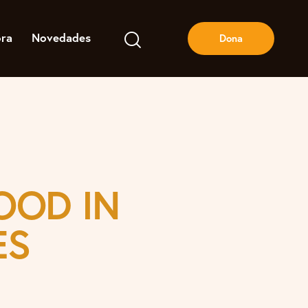
ora
Novedades
Dona
OOD IN
ES