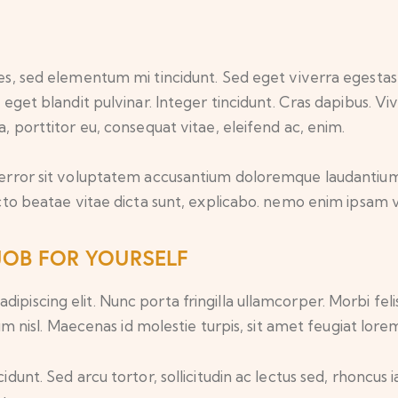
es, sed elementum mi tincidunt. Sed eget viverra egestas 
m eget blandit pulvinar. Integer tincidunt. Cras dapibus
a, porttitor eu, consequat vitae, eleifend ac, enim.
us error sit voluptatem accusantium doloremque laudanti
tecto beatae vitae dicta sunt, explicabo. nemo enim ipsam 
JOB FOR YOURSELF
iscing elit. Nunc porta fringilla ullamcorper. Morbi felis o
isl. Maecenas id molestie turpis, sit amet feugiat lore
idunt. Sed arcu tortor, sollicitudin ac lectus sed, rhoncus ia