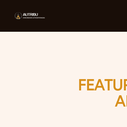
FEATU
A