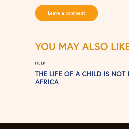
A
l
t
YOU MAY ALSO LIK
e
r
HELP
n
THE LIFE OF A CHILD IS NOT
a
AFRICA
t
i
v
e
: