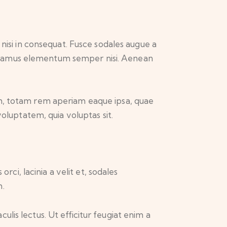
nisi in consequat. Fusce sodales augue a
. Vivamus elementum semper nisi. Aenean
um, totam rem aperiam eaque ipsa, quae
voluptatem, quia voluptas sit.
rci, lacinia a velit et, sodales
m.
culis lectus. Ut efficitur feugiat enim a